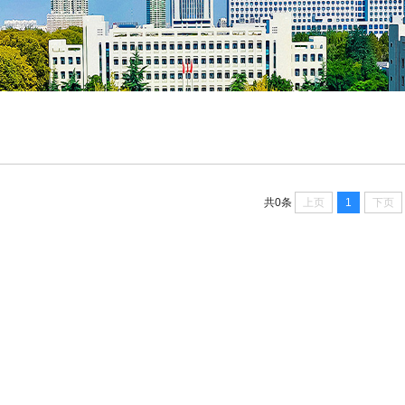
上页
1
下页
共0条