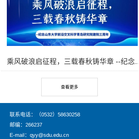
乘风破浪启征程，三载春秋铸华章 --纪念..
查看更多
联系电话：（0532）58630258
邮编：266237
E-mail：qyy@sdu.edu.cn