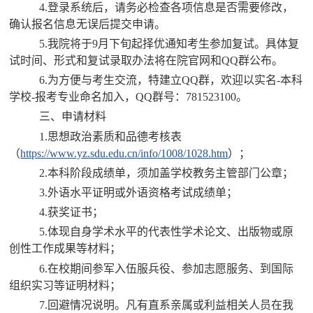
4.登录系统后，请务必检查各项信息是否需要修改，
确认报名信息无误后提交申请。
5.我院将于9月下旬起择优通知考生参加复试。具体复
试时间、形式和复试录取办法将在院官网和QQ群公布。
6.为方便与考生交流，特建立QQ群，欢迎以实名-本科
学校-报考专业命名加入，QQ群号：781523100。
三、申请材料
1.思想政治素质和品德考核表
（
https://www.yz.sdu.edu.cn/info/1008/1028.htm
）；
2.本科阶段成绩单，须加盖学校教务主管部门公章；
3.外语水平证明或外语资格考试成绩单；
4.获奖证书；
5.体现自身学术水平的代表性学术论文、出版物或原
创性工作成果等材料；
6.在校期间参军入伍服兵役、参加志愿服务、到国际
组织实习等证明材料；
7.回避情况说明。凡有直系亲属或利益相关人员在我