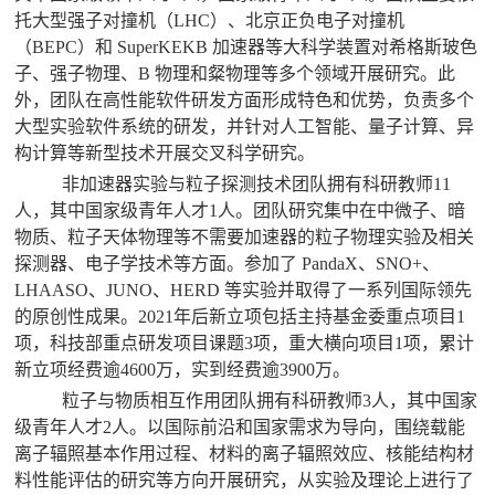
托大型强子对撞机（LHC）、北京正负电子对撞机
（BEPC）和 SuperKEKB 加速器等大科学装置对希格斯玻色
子、强子物理、B 物理和粲物理等多个领域开展研究。此
外，团队在高性能软件研发方面形成特色和优势，负责多个
大型实验软件系统的研发，并针对人工智能、量子计算、异
构计算等新型技术开展交叉科学研究。
非加速器实验与粒子探测技术团队拥有科研教师11
人，其中国家级青年人才1人。团队研究集中在中微子、暗
物质、粒子天体物理等不需要加速器的粒子物理实验及相关
探测器、电子学技术等方面。参加了 PandaX、SNO+、
LHAASO、JUNO、HERD 等实验并取得了一系列国际领先
的原创性成果。2021年后新立项包括主持基金委重点项目1
项，科技部重点研发项目课题3项，重大横向项目1项，累计
新立项经费逾4600万，实到经费逾3900万。
粒子与物质相互作用团队拥有科研教师3人，其中国家
级青年人才2人。以国际前沿和国家需求为导向，围绕载能
离子辐照基本作用过程、材料的离子辐照效应、核能结构材
料性能评估的研究等方向开展研究，从实验及理论上进行了