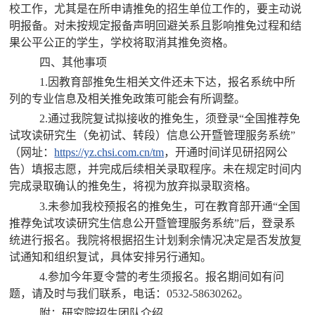
校工作，尤其是在所申请推免的招生单位工作的，要主动说
明报备。对未按规定报备声明回避关系且影响推免过程和结
果公平公正的学生，学校将取消其推免资格。
四、其他事项
1.因教育部推免生相关文件还未下达，报名系统中所
列的专业信息及相关推免政策可能会有所调整。
2.通过我院复试拟接收的推免生，须登录“全国推荐免
试攻读研究生（免初试、转段）信息公开暨管理服务系统”
（网址：
https://yz.chsi.com.cn/tm
，开通时间详见研招网公
告）填报志愿，并完成后续相关录取程序。未在规定时间内
完成录取确认的推免生，将视为放弃拟录取资格。
3.未参加我校预报名的推免生，可在教育部开通“全国
推荐免试攻读研究生信息公开暨管理服务系统”后，登录系
统进行报名。我院将根据招生计划剩余情况决定是否发放复
试通知和组织复试，具体安排另行通知。
4.参加今年夏令营的考生须报名。报名期间如有问
题，请及时与我们联系，电话：0532-58630262。
附：研究院招生团队介绍