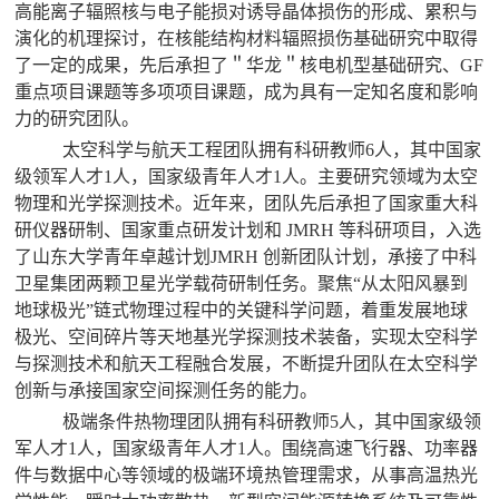
高能离子辐照核与电子能损对诱导晶体损伤的形成、累积与
演化的机理探讨，在核能结构材料辐照损伤基础研究中取得
了一定的成果，先后承担了＂华龙＂核电机型基础研究、GF
重点项目课题等多项项目课题，成为具有一定知名度和影响
力的研究团队。
太空科学与航天工程团队拥有科研教师6人，其中国家
级领军人才1人，国家级青年人才1人。主要研究领域为太空
物理和光学探测技术。近年来，团队先后承担了国家重大科
研仪器研制、国家重点研发计划和 JMRH 等科研项目，入选
了山东大学青年卓越计划JMRH 创新团队计划，承接了中科
卫星集团两颗卫星光学载荷研制任务。聚焦“从太阳风暴到
地球极光”链式物理过程中的关键科学问题，着重发展地球
极光、空间碎片等天地基光学探测技术装备，实现太空科学
与探测技术和航天工程融合发展，不断提升团队在太空科学
创新与承接国家空间探测任务的能力。
极端条件热物理团队拥有科研教师5人，其中国家级领
军人才1人，国家级青年人才1人。围绕高速飞行器、功率器
件与数据中心等领域的极端环境热管理需求，从事高温热光