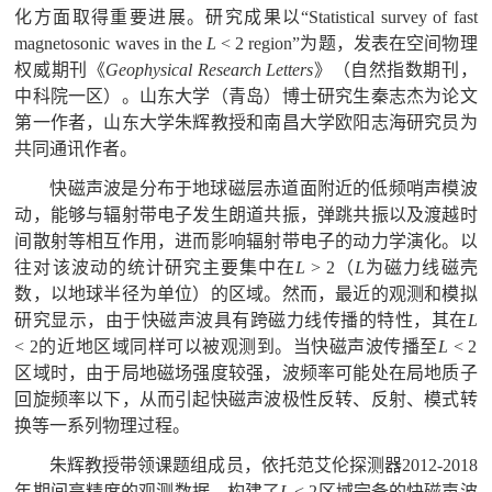
化方面取得重要进展。研究成果以
“Statistical survey of fast
magnetosonic waves in the
L
< 2 region”
为题，发表在空间物理
权威期刊《
Geophysical Research Letters
》（自然指数期刊，
中科院一区）。山东大学（青岛）博士研究生秦志杰为论文
第一作者，山东大学朱辉教授和南昌大学欧阳志海研究员为
共同通讯作者。
快磁声波是分布于地球磁层赤道面附近的低频哨声模波
动，能够与辐射带电子发生朗道共振，弹跳共振以及渡越时
间散射等相互作用，进而影响辐射带电子的动力学演化。以
往对该波动的统计研究主要集中在
L
> 2
（
L
为磁力线磁壳
数，以地球半径为单位）的区域。然而，最近的观测和模拟
研究显示，由于快磁声波具有跨磁力线传播的特性，其在
L
< 2
的近地区域同样可以被观测到。当快磁声波传播至
L
< 2
区域时，由于局地磁场强度较强，波频率可能处在局地质子
回旋频率以下，从而引起快磁声波极性反转、反射、模式转
换等一系列物理过程。
朱辉教授带领课题组成员，依托范艾伦探测器
2012-2018
年期间高精度的观测数据，构建了
L
< 2
区域完备的快磁声波