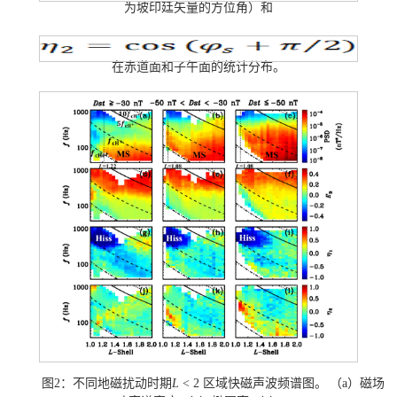
为坡印廷矢量的方位角）和
在赤道面和子午面的统计分布。
图
2
：不同地磁扰动时期
L
< 2
区域快磁声波频谱图。
（
a
）磁场