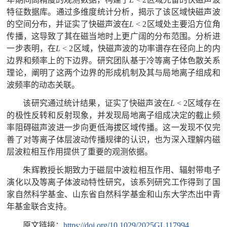
特征数据库。通过多维度统计分析，揭示了该区域快磁声波
的空间分布，并证实了快磁声波在
L
< 2
区域处主要沿方位角
传播，这导致了其在磁当地时上更广阔的分布范围。分析进
一步表明，在
L
< 2
区域，快磁声波的功率谱存在径向上的内
边界和频率上的下边界。研究团队基于冷等离子体色散关系
理论，阐明了这两个边界的形成机制及其与局地离子组成和
波频率的动态关联。
该研究通过统计结果，证实了快磁声波在
L
< 2
区域存在
的极性反转和反射现象，并发现局地离子组成决定的截止频
率阻碍磁声波进一步向更低海拔区域传播。这一发现不仅完
善了对等离子体层波动传播规律的认识，也为深入理解内磁
层波粒相互作用提供了重要的观测依据。
朱辉教授长期致力于磁层中波粒相互作用、辐射带电子
演化以及等离子体波动特性研究，该系列研究工作得到了国
家自然科学基金、山东省自然科学基金和山东大学杰出中青
年基金联合支持。
原文链接：
https://doi.org/10.1029/2025GL117994