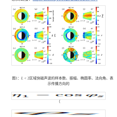
图
1
：
L
< 2
区域快磁声波的样本数、振幅、椭圆率、法向角、表
示传播方向的
（