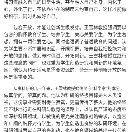
将习惯融入自己的日常生活，甚至融入自己本身，内化于
心，外化于行，不依靠外在的制度去约束自己，这样才能做
好科研，同时也做好自己。
包容开放，才能让创新生根发芽。王雪林教授强调要以
包容的胸怀教育学生、培养学生，关心关爱学生，为学生着
想，拥有一颗仁爱之心。同时也强调了普适教育的问题，认
为学生要不断扩展知识面，开阔视野，培养自我把控能力和
开放的思维，做到与时俱进、开拓创新。王雪林教授在践行
这些理念的同时，也注重为学生创造研究和创新的环境氛
围，他认为科研活动是需要资源的，营造一种创新开放的氛
围是很重要的。
，
从事科研的几十年来，王雪林教授始终坚守
“
科学家
”
的本分
做真学问，解真问题。他认为科研的终极目标是为人类造
福，这份事业需要耐得住寂寞，更需传得了薪火。他始终坚
定不移地行走在科研与教育的道路上，以认真严谨的态度继
续深耕科研领域，以敏锐的眼光关注国家战略需求，以宽容
和广阔的胸怀对待学生，为学生创造出良好的科研环境，在
科研领域贡献自己的光和热，也在教育领域培养出一代代的