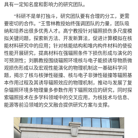
具有一定知名度和影响力的研究团队。
“
科研不是单打独斗，研究团队要有合理的分工，更需
要密切的合作。
”
王雪林教授始终强调团队的力量，团队吸
纳和培养出很多优秀人才。高宁教授针对辐照损伤多尺度模
拟关键问题，探索新方法、开发新算法，促进计算模拟在核
能材料研究中的应用；针对核能结构和堆内构件材料的使役
性能开展研究，提高材料在强辐照条件下损伤形成与演化的
可预测性；刘鹏教授围绕辐照环境核与电子能损诱导物质微
观损伤形成以及宏观性能演化的物理机制这一基础科学问
题，揭示了核与核弹性碰撞、核与电子非弹性碰撞等辐照基
本作用过程及其诱导辐照效应的物理机制，推动与发展了复
杂辐照环境多物理量多参数作用下辐照效应的研究，同时探
索辐照技术在多学科领域中的交叉应用，为核技术与信息、
能源等前沿领域的交叉融合提供研究方案与支撑。