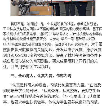
科研不是一蹴而就，是一个长期积累的过程，带着这种观念，
王雪林教授与研究团队以不懈的精神和顽强的毅力勇攀高峰。基于国
家核能领域的发展需求，通过引进与培养人才，针对核能结构和堆内
构件材料的使役性能开展研究，以参与
“
华龙一号
”
基础研究以及
对于
辐
LEAF
等国家重大装置研发为契机，经过多年的研究和积累，
照损伤多尺度模拟
的
关键问题，开发从电子尺度、原子尺度
到介观及宏观尺度的模拟方法，提高了材料在强辐照条件下
损伤形成与演化的可预测性，研究成果得到了同行们的关
注，并应用于相关工程领域。
三、全心育人，认真为骨，包容为魂
“
认真是科研人的底色，习惯比制度更有力量。
”
在谈及
如何培养学生的时候，
“
认真备课、认真授课，要对学生负
责
”
是王雪林教授放在首位的理念。他不仅要求自己认真做
事，也要求学生认真做事，他认为学生要养成良好的习惯，