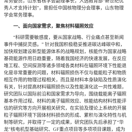
常务委员，山东省核学会副理事长，入选教育部“新世纪优
秀人才支持计划”，曾担任中国核物理分会理事，山东物理
学会常务理事。
一、面向国家需求，聚焦材料辐照效应
“
科研需要敏感度，要从国家战略、行业痛点甚至新闻
事件中捕捉灵感。
”
针对我国积极稳妥推进碳达峰碳中和，
加快规划建设新型能源体系的战略规划，核能作为国家战略
基荷能源作用日趋重要，随着我国经济的快速发展，在反应
堆工程、空间探测等诸多领域各类材料在辐照环境下性能退
化是非常重要的问题，材料辐照损伤不仅与载能粒子和物质
相互作用的物理过程相关，而且是材料本身缺陷及性质演化
有关，针对提高材料辐照损伤以及性能演化这一共性难题，
研究团队以国际前沿和国家需求为导向，围绕载能离子辐照
基本作用过程、材料的离子辐照效应、核能结构材料性能评
估的研究等方向开展相关研究，在实验及理论上系统的开展
粒子辐照环境下固体材料损伤的形成、累积与演化特性与机
制等研究，并取得了一定的成果，研究团队先后承担了
“
华
龙
”
核电机型基础研究、
GF
重点项目等多项项目课题，成为