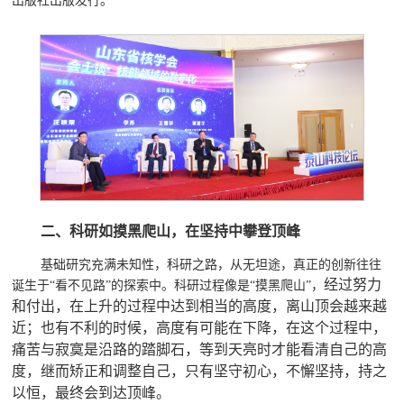
出版社出版发行。
二、
科研
如摸黑爬山，在坚持中
攀登顶峰
基础研究充满未知性，科研之路，从无坦途，真正的创新往往
经过努力
诞生于
“
看不见路
”
的探索中。科研过程像是
“
摸黑爬山
”
，
和付出，在上升的过程中达到相当的高度，离山顶会越来越
近；也有不利的时候，高度有可能在下降，在这个过程中，
痛苦与寂寞是沿路的踏脚石，等到天亮时才能看
清
自己的
高
度
，继而矫正和
调整
自己，只有
坚守初心，不懈
坚持
，持之
以恒，最终会到达顶
峰。