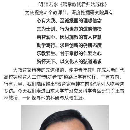
——明 湛若水《赠掌教钱君归姑苏序》
为庆祝第41个教师节，深度挖掘研究院具有
心有大我、至诚报国的理想信念
言为士则、行为世范的道德情操
启智润心、因材施教的育人智慧
勤学笃行、求是创新的躬耕态度
乐教爱生、甘于奉献的仁爱之心
胸怀天下、以文化人的弘道追求
大教育家精神的先进模范，使中青年教师在成为新时代
高校铸魂育人工作“筑梦者”的道路上学有榜样、干有方向、
行有力量，我们陆续推出“教育家精神在前沿”系列人物事迹
专访。今天我们走进山东大学前沿交叉科学青岛研究院王雪
林教授，一同探寻他的科研与从教生涯。