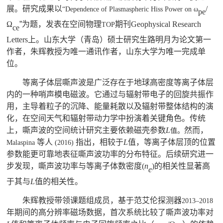
展。研究成果以
/
“
Dependence of Plasmaspheric Hiss Power on
ω
pe
Ω
”为题，发表在空间物理
期刊
Geophysical Research
TOP
ce
Letters
上。山东大学（青岛）硕士研究生路明月为论文第一
作者，朱辉教授为唯一通讯作者，山东大学为唯一完成单
位。
等离子体层嘶声波是广泛存在于地球高密度等离子体层
内的一种哨声模电磁波。它通过与辐射带电子的回旋共振作
用，主导着粒子的沉降、能量耗散以及辐射带整体结构的演
化，在空间天气和辐射带动力学中扮演着关键角色。传统
上，嘶声波的空间统计研究主要依赖磁壳参数
L
然而，
值。
等人
指出，相较于
L
值
，
等离子体层顶的位置
Malaspina
(2016)
参数能更可靠地表征嘶声波功率的分布特征。后续研究进一
步发现，嘶声波功率与等离子体数密度
(
n
)
的相关性显著高
e
于其与
L
值的相关性。
朱辉教授带领课题组成员，基于范艾伦探测器
2013
–
2018
年期间的高分辨率磁场数据，
首次系统比较了嘶声波功率对