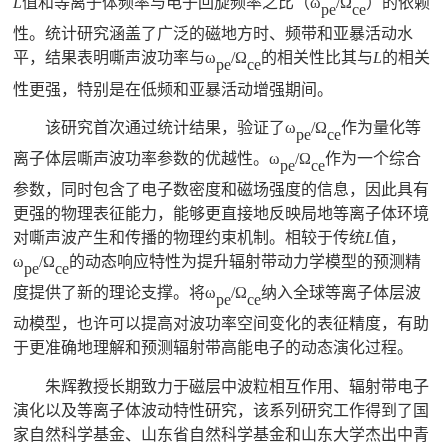
L
值和等离子体频率与电子回旋频率之比（
ω
/Ω
）的依赖
pe
ce
性。统计研究涵盖了广泛的磁地方时、频带和亚暴活动水
平，结果表明嘶声波功率与
ω
/Ω
的相关性比其与
L
的相关
pe
ce
性更强，特别是在低频和亚暴活动增强期间。
该研究首次通过统计结果，验证了
ω
/Ω
作为量化等
pe
ce
离子体层嘶声波功率参数的优越性。
ω
/Ω
作为一个综合
pe
ce
参数，同时包含了电子数密度和磁场强度的信息，因此具有
更强的物理表征能力，能够更直接地反映局地等离子体环境
对嘶声波产生和传播的物理约束机制。相较于传统
L
值，
ω
/Ω
的动态响应特性为提升辐射带动力学模型的预测精
pe
ce
度提供了新的理论支撑。将
ω
/Ω
纳入全球等离子体层波
pe
ce
动模型，也许可以提高对波功率空间变化的表征精度，有助
于更准确地理解和预测辐射带高能电子的动态演化过程。
朱辉教授长期致力于磁层中波粒相互作用、辐射带电子
演化以及等离子体波动特性研究，该系列研究工作得到了国
家自然科学基金、山东省自然科学基金和山东大学杰出中青