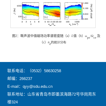
图
2
：嘶声波中值磁场功率谱密度随（
a
）
L
值（
b
）
ω
/Ω
及
pe
ce
（
c
）
n
的统计分布
e
联系电话：（0532）58630258
邮编：266237
E-mail：qyy@sdu.edu.cn
联系地址：山东省青岛市即墨滨海路72号华岗苑东
楼324