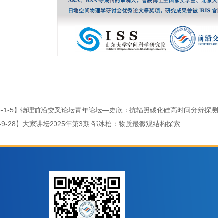
6-1-5】物理前沿交叉论坛青年论坛—史欣：抗辐照碳化硅高时间分辨探
5-9-28】大家讲坛2025年第3期 邹冰松：物质最微观结构探索