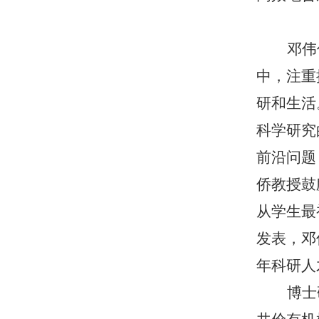
邓伟
中，注重
研和生活
科学研究
前沿问题
侨教授鼓
从学生最
发表，邓
年科研人
博士